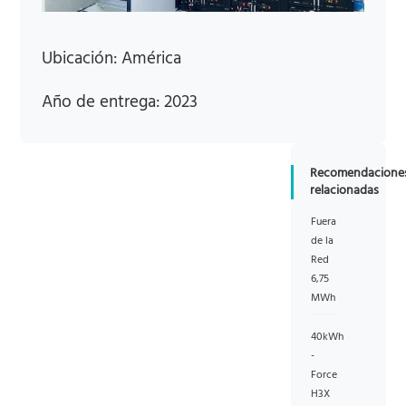
Ubicación: América
Año de entrega: 2023
Recomendacione
relacionadas
Fuera
de la
Red
6,75
MWh
40kWh
-
Force
H3X