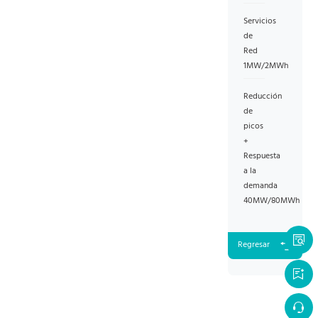
Servicios
de
Red
1MW/2MWh
Reducción
de
picos
+
Respuesta
a la
demanda
40MW/80MWh
Regresar