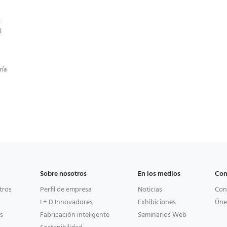
I
I
I
ría
Sobre nosotros
En los medios
Con
tros
Perfil de empresa
Noticias
Con
I + D Innovadores
Exhibiciones
Úne
s
Fabricación inteligente
Seminarios Web