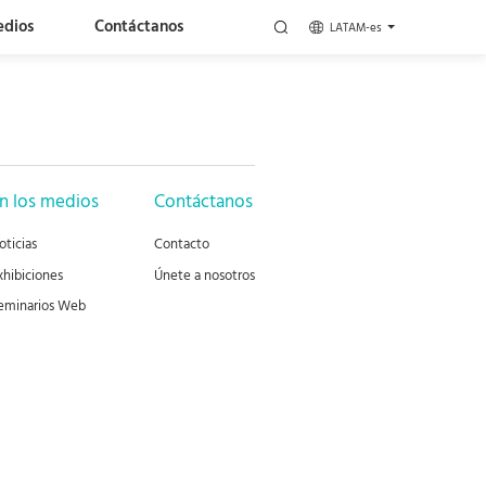
edios
Contáctanos
LATAM-es
n los medios
Contáctanos
oticias
Contacto
xhibiciones
Únete a nosotros
eminarios Web