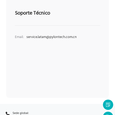
Soporte Técnico
Email:
service.latam@pylontech.com.cn
Sede global: