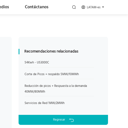
edios
Contáctanos
LATAM-es
Recomendaciones relacionadas
54Kwh - US3000C
Corte de Picos + respaldo 5MW/10MWh
Reducción de picos + Respuesta a la demanda
40MW/80MWh
Servicios de Red 1MW/2MWh
Regresar