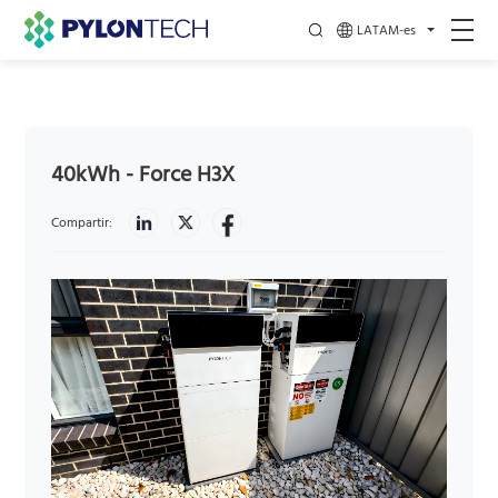
LATAM-es
40kWh - Force H3X
Compartir: