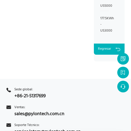
US5000
177.5KWh
-
US3000
Regresar
Sede global:
+86-21-51317699
Ventas:
sales@pylontech.com.cn
Soporte Técnico: