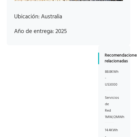
Ubicación: Australia
Año de entrega: 2025
Recomendacione
relacionadas
88.8KWh
-
US3000
Servicios
de
Red
1MW/2MWh
14.4KWh
-