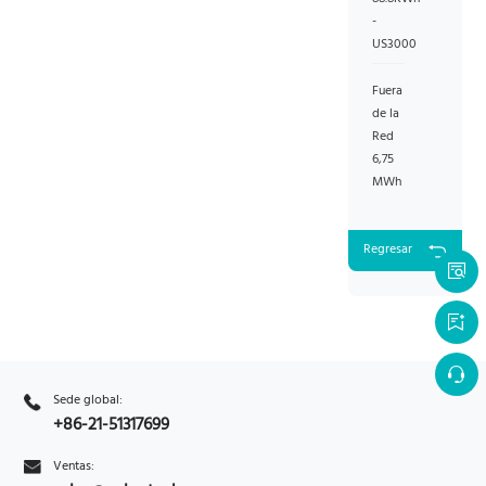
-
US3000
Fuera
de la
Red
6,75
MWh
Regresar
Sede global:
+86-21-51317699
Ventas: