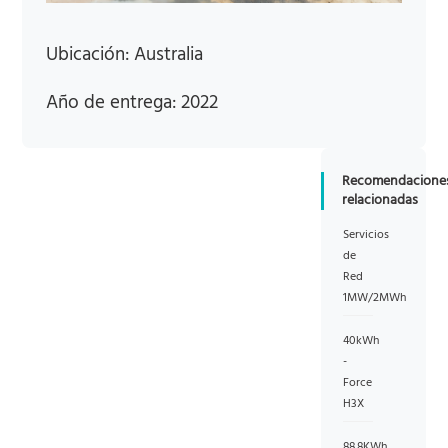
Ubicación: Australia
Año de entrega: 2022
Recomendacione
relacionadas
Servicios
de
Red
1MW/2MWh
40kWh
-
Force
H3X
88.8KWh