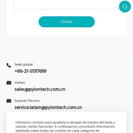
Enviar
Sede global:
+86-21-51317699
Ventas:
sales@pylontech.com.cn
Soporte Técnico:
service.latam@pylontech.com.cn
Utilizamos cookies para ayudarle a navegar de manera eficiente y
Consultas
realizar ciertas funciones. A continuación, encontrará información
Suscribirse
detallada sobre todas las cookies en cada categoría de