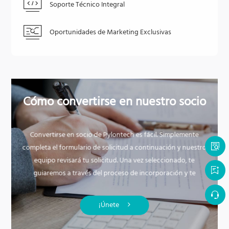
Soporte Técnico Integral
Oportunidades de Marketing Exclusivas
Cómo convertirse en nuestro socio
Convertirse en socio de Pylontech es fácil. Simplemente
completa el formulario de solicitud a continuación y nuestro
equipo revisará tu solicitud. Una vez seleccionado, te
guiaremos a través del proceso de incorporación y te
brindaremos capacitación y los recursos necesarios para
garantizar una asociación exitosa.
¡Únete
¿Listo para unirte a nuestra red de socios innovadores? Haz
clic en el botón de abajo y completa el formulario de