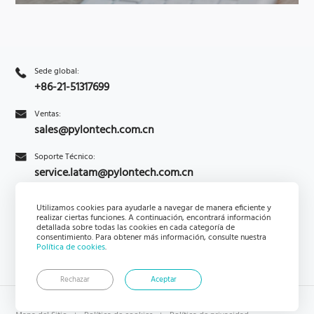
solicitud.
Sede global:
+86-21-51317699
Ventas:
sales@pylontech.com.cn
Soporte Técnico:
service.latam@pylontech.com.cn
Utilizamos cookies para ayudarle a navegar de manera eficiente y
realizar ciertas funciones. A continuación, encontrará información
Consultas
Suscribirse
detallada sobre todas las cookies en cada categoría de
consentimiento. Para obtener más información, consulte nuestra
Política de cookies
.
Rechazar
Aceptar
Copyright © Pylon Technologies Co., Ltd. Todos los derechos reservados.