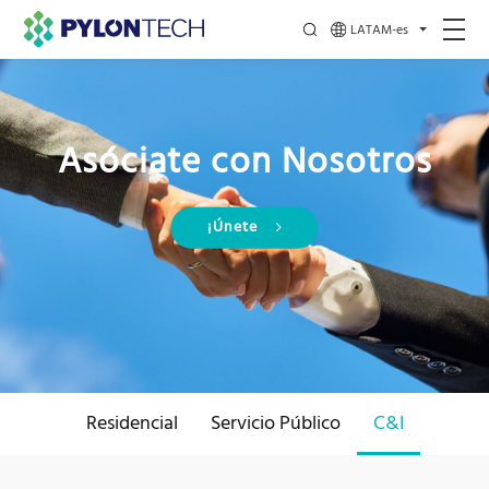
LATAM-es
Asóciate con Nosotros
¡Únete
Residencial
Servicio Público
C&I