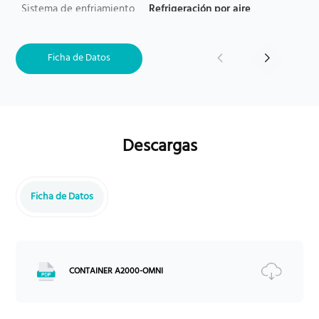
Sistema de enfriamiento
Refrigeración por aire
Consumo del sistema de re
40
frigeración (kW, Refrigeraci
ón/Calefacción)
Ficha de Datos
Aux. Consumo de energía (k
30
W, continuo/pico, incl. HVA
C)
Anticorrosión
C3H (C5 opcional)
Descargas
Certificación
UN38.3/UN 3480/IEC62619/
IEC62040-1/CE/UKCA (EM
C/RED)/VDE2510-50/UL197
3/UL9540A/CE LVD/IEC 62
Ficha de Datos
477/CE EMC/IEC 61000/EN
50549-1:2019/G99/AS4777
CONTAINER A2000-OMNI