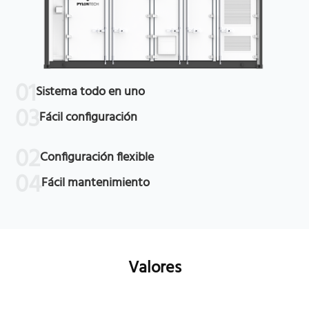
01
Sistema todo en uno
03
Fácil conﬁguración
02
Conﬁguración ﬂexible
04
Fácil mantenimiento
Valores