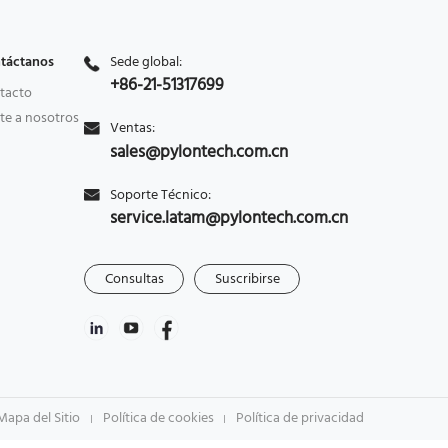
táctanos
Sede global:
+86-21-51317699
tacto
te a nosotros
Ventas:
sales@pylontech.com.cn
Soporte Técnico:
service.latam@pylontech.com.cn
Consultas
Suscribirse
Mapa del Sitio
Política de cookies
Política de privacidad