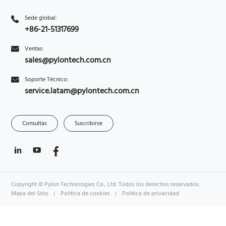
Sede global:
+86-21-51317699
Ventas:
sales@pylontech.com.cn
Soporte Técnico:
service.latam@pylontech.com.cn
Consultas
Suscribirse
Copyright © Pylon Technologies Co., Ltd. Todos los derechos reservados.
Mapa del Sitio
Política de cookies
Política de privacidad