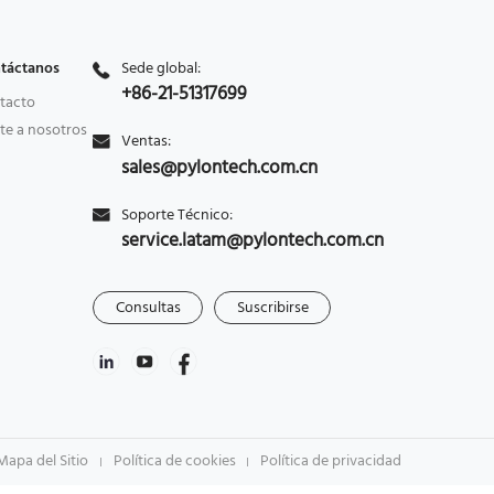
táctanos
Sede global:
+86-21-51317699
tacto
te a nosotros
Ventas:
sales@pylontech.com.cn
Soporte Técnico:
service.latam@pylontech.com.cn
Consultas
Suscribirse
Mapa del Sitio
Política de cookies
Política de privacidad