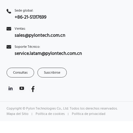
Sede global:
+86-21-51317699
Ventas:
sales@pylontech.com.cn
Soporte Técnico:
service.latam@pylontech.com.cn
Consultas
Suscribirse
Copyright © Pylon Technologies Co., Ltd. Todos los derechos reservados.
Mapa del Sitio
Política de cookies
Política de privacidad