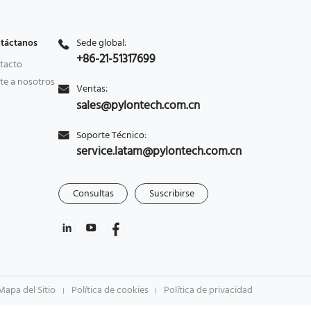
táctanos
Sede global:
+86-21-51317699
tacto
te a nosotros
Ventas:
sales@pylontech.com.cn
Soporte Técnico:
service.latam@pylontech.com.cn
Consultas
Suscribirse
Mapa del Sitio
Política de cookies
Política de privacidad