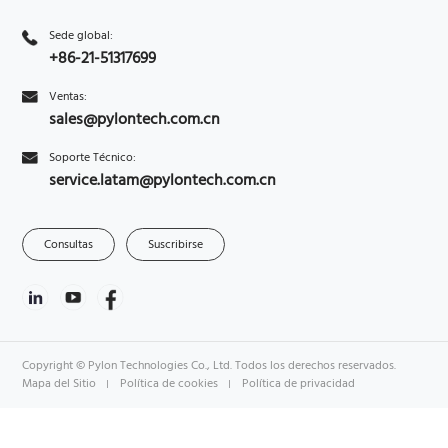
Sede global:
+86-21-51317699
Ventas:
sales@pylontech.com.cn
Soporte Técnico:
service.latam@pylontech.com.cn
Consultas
Suscribirse
Copyright © Pylon Technologies Co., Ltd. Todos los derechos reservados.
Mapa del Sitio
Política de cookies
Política de privacidad