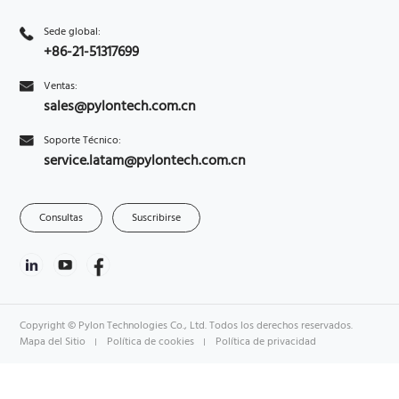
Sede global:
+86-21-51317699
Ventas:
sales@pylontech.com.cn
Soporte Técnico:
service.latam@pylontech.com.cn
Consultas
Suscribirse
Copyright © Pylon Technologies Co., Ltd. Todos los derechos reservados.
Mapa del Sitio
Política de cookies
Política de privacidad