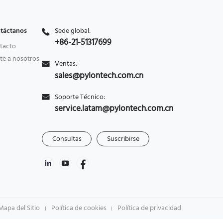
táctanos
Sede global:
+86-21-51317699
tacto
te a nosotros
Ventas:
sales@pylontech.com.cn
Soporte Técnico:
service.latam@pylontech.com.cn
Consultas
Suscribirse
Mapa del Sitio
Política de cookies
Política de privacidad